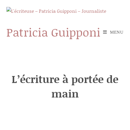
Skip
to
content
Patricia Guipponi
MENU
L’écriture à portée de
main