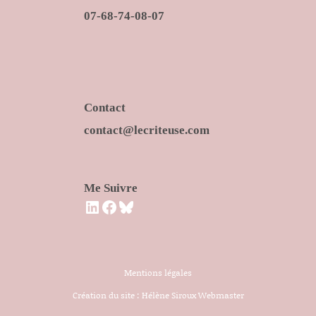
07-68-74-08-07
Contact
contact@lecriteuse.com
Me Suivre
LinkedIn
Facebook
Bluesky
Mentions légales
Création du site :
Hélène Siroux Webmaster