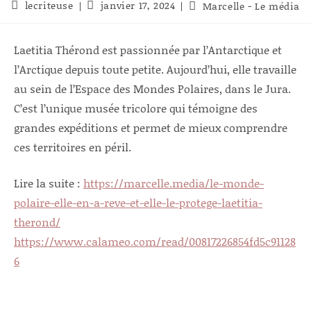
Auteur/autrice
Publication
lecriteuse
janvier 17, 2024
Post
Marcelle - Le média
de
publiée :
category:
la
publication :
Laetitia Thérond est passionnée par l’Antarctique et
l’Arctique depuis toute petite. Aujourd’hui, elle travaille
au sein de l’Espace des Mondes Polaires, dans le Jura.
C’est l’unique musée tricolore qui témoigne des
grandes expéditions et permet de mieux comprendre
ces territoires en péril.
Lire la suite :
https://marcelle.media/le-monde-
polaire-elle-en-a-reve-et-elle-le-protege-laetitia-
therond/
https://www.calameo.com/read/00817226854fd5c91128
6