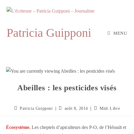
Skip
to
content
Patricia Guipponi
MENU
Abeilles : les pesticides visés
Auteur/autrice
Publication
Post
Patricia Guipponi
août 8, 2014
Midi Libre
de
publiée :
category:
la
publication :
Écosystème.
Les cheptels d’apiculteurs des P-O, de l’Hérault et