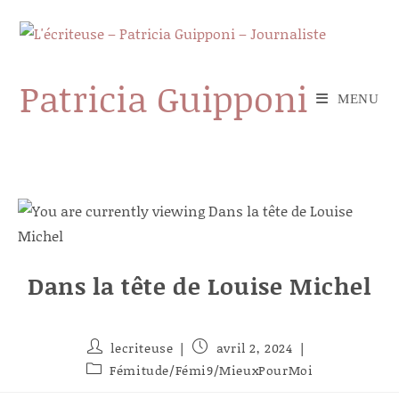
Skip
to
content
Patricia Guipponi
MENU
Dans la tête de Louise Michel
Auteur/autrice
Publication
lecriteuse
avril 2, 2024
de
publiée :
Post
Fémitude/Fémi9/MieuxPourMoi
la
category:
publication :