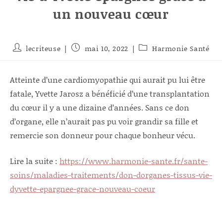
un nouveau cœur
Auteur/autrice
Publication
Post
lecriteuse
mai 10, 2022
Harmonie Santé
de
publiée :
category:
la
publication :
Atteinte d’une cardiomyopathie qui aurait pu lui être
fatale, Yvette Jarosz a bénéficié d’une transplantation
du cœur il y a une dizaine d’années. Sans ce don
d’organe, elle n’aurait pas pu voir grandir sa fille et
remercie son donneur pour chaque bonheur vécu.
Lire la suite :
https://www.harmonie-sante.fr/sante-
soins/maladies-traitements/don-dorganes-tissus-vie-
dyvette-epargnee-grace-nouveau-coeur