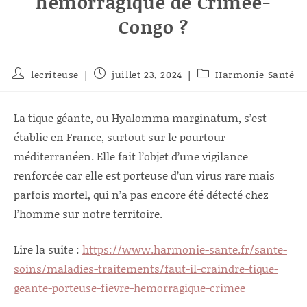
hémorragique de Crimée-
Congo ?
Auteur/autrice
Publication
Post
lecriteuse
juillet 23, 2024
Harmonie Santé
de
publiée :
category:
la
publication :
La tique géante, ou Hyalomma marginatum, s’est
établie en France, surtout sur le pourtour
méditerranéen. Elle fait l’objet d’une vigilance
renforcée car elle est porteuse d’un virus rare mais
parfois mortel, qui n’a pas encore été détecté chez
l’homme sur notre territoire.
Lire la suite :
https://www.harmonie-sante.fr/sante-
soins/maladies-traitements/faut-il-craindre-tique-
geante-porteuse-fievre-hemorragique-crimee