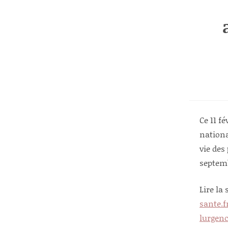
Ce 11 f
nationa
vie des
septemb
Lire la 
sante.
lurgen