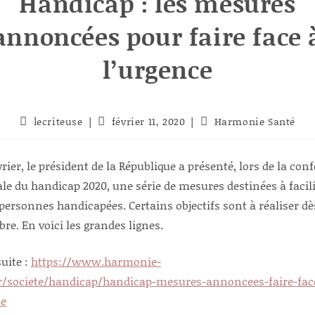
Handicap : les mesures
annoncées pour faire face 
l’urgence
Auteur/autrice
Publication
Post
lecriteuse
février 11, 2020
Harmonie Santé
de
publiée :
category:
la
publication :
évrier, le président de la République a présenté, lors de la con
le du handicap 2020, une série de mesures destinées à facili
 personnes handicapées. Certains objectifs sont à réaliser dè
re. En voici les grandes lignes.
suite :
https://www.harmonie-
fr/societe/handicap/handicap-mesures-annoncees-faire-fac
ce