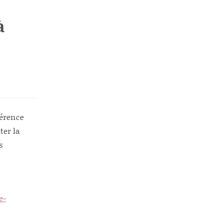
à
férence
ter la
s
e-