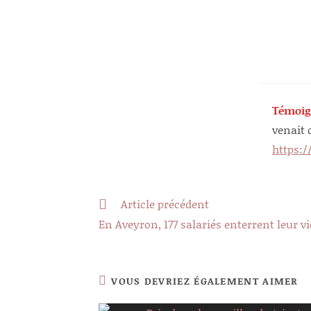
Témoig
venait 
https:
Read
Article précédent
more
En Aveyron, 177 salariés enterrent leur vi
articles
VOUS DEVRIEZ ÉGALEMENT AIMER