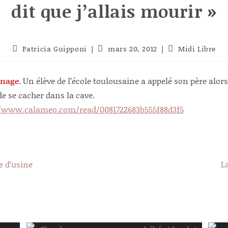
dit que j’allais mourir »
Auteur/autrice
Publication
Post
Patricia Guipponi
mars 20, 2012
Midi Libre
de
publiée :
category:
la
publication :
nage.
Un élève de l’école toulousaine a appelé son père alors 
de se cacher dans la cave.
//www.calameo.com/read/0081722683b555f88d3f5
e d’usine
L