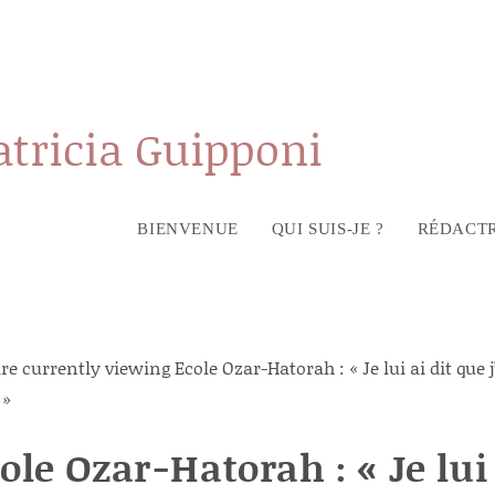
atricia Guipponi
BIENVENUE
QUI SUIS-JE ?
RÉDACTR
ole Ozar-Hatorah : « Je lui