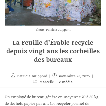
Photo : Patricia Guipponi
La Feuille d’Érable recycle
depuis vingt ans les corbeilles
des bureaux
Auteur/autrice
Publication
Patricia Guipponi
novembre 28, 2025
de
publiée :
Post
Marcelle - Le média
la
category:
publication :
Un employé de bureau génère en moyenne 70 à 85 kg
de déchets papier par an. Les recycler permet de