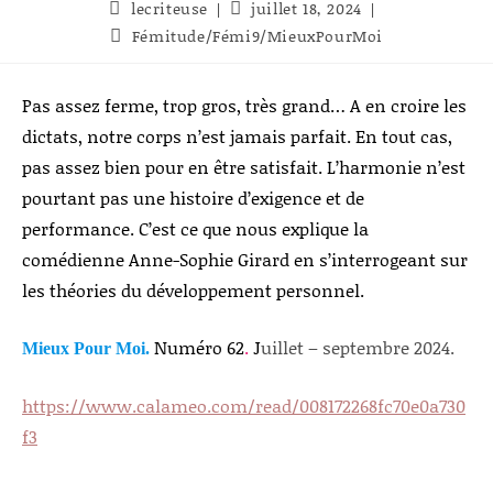
Auteur/autrice
Publication
lecriteuse
juillet 18, 2024
de
publiée :
Post
Fémitude/Fémi9/MieuxPourMoi
la
category:
publication :
Pas assez ferme, trop gros, très grand… A en croire les
dictats, notre corps n’est jamais parfait. En tout cas,
pas assez bien pour en être satisfait. L’harmonie n’est
pourtant pas une histoire d’exigence et de
performance. C’est ce que nous explique la
comédienne Anne-Sophie Girard en s’interrogeant sur
les théories du développement personnel.
Numéro 62
.
J
uillet – septembre 2024.
Mieux Pour Moi.
https://www.calameo.com/read/008172268fc70e0a730
f3