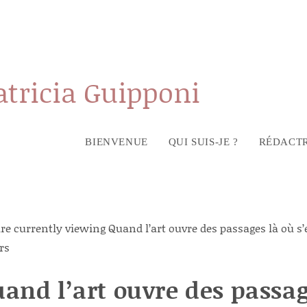
atricia Guipponi
BIENVENUE
QUI SUIS-JE ?
RÉDACTR
and l’art ouvre des passa