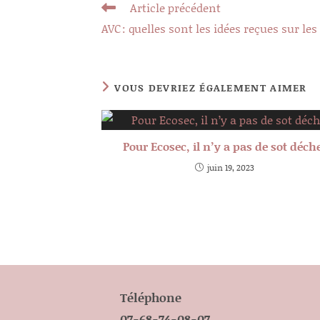
Read
Article précédent
more
AVC : quelles sont les idées reçues sur l
articles
VOUS DEVRIEZ ÉGALEMENT AIMER
Pour Ecosec, il n’y a pas de sot déch
juin 19, 2023
Téléphone
07-68-74-08-07