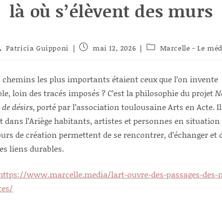
là où s’élèvent des murs
teur/autrice
Publication
Post
Patricia Guipponi
mai 12, 2026
Marcelle - Le mé
e
publiée :
category:
blication :
es chemins les plus importants étaient ceux que l’on invente
e, loin des tracés imposés ? C’est la philosophie du projet
N
 de désirs
, porté par l’association toulousaine Arts en Acte. I
t dans l’Ariège habitants, artistes et personnes en situation d
ours de création permettent de se rencontrer, d’échanger et 
des liens durables.
https://www.marcelle.media/lart-ouvre-des-passages-des-
tes/