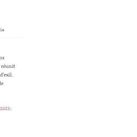
dia
os
l réunit
’exil.
de
murs-