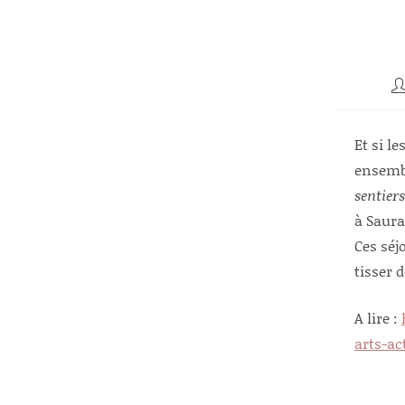
Au
d
la
pu
Et si l
ensembl
sentiers
à Saura
Ces séj
tisser 
A lire :
arts-ac