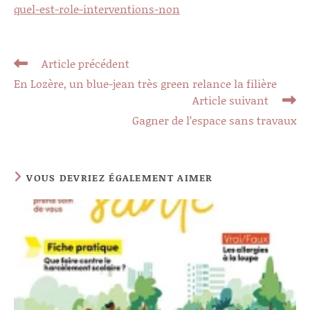
quel-est-role-interventions-non
Read
Article précédent
more
En Lozère, un blue-jean très green relance la filière
articles
Article suivant
Gagner de l’espace sans travaux
VOUS DEVRIEZ ÉGALEMENT AIMER