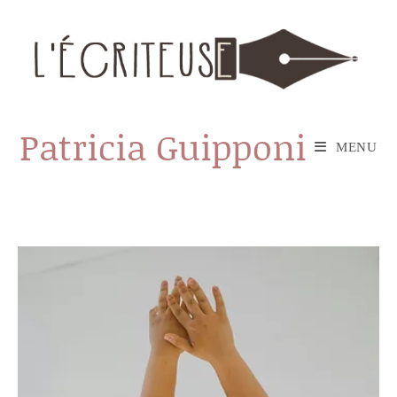
Skip
to
content
Patricia Guipponi
MENU