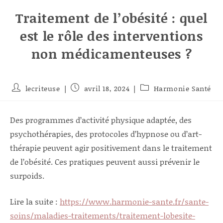
Traitement de l’obésité : quel
est le rôle des interventions
non médicamenteuses ?
Auteur/autrice
Publication
Post
lecriteuse
avril 18, 2024
Harmonie Santé
de
publiée :
category:
la
publication :
Des programmes d’activité physique adaptée, des
psychothérapies, des protocoles d’hypnose ou d’art-
thérapie peuvent agir positivement dans le traitement
de l’obésité. Ces pratiques peuvent aussi prévenir le
surpoids.
Lire la suite :
https://www.harmonie-sante.fr/sante-
soins/maladies-traitements/traitement-lobesite-