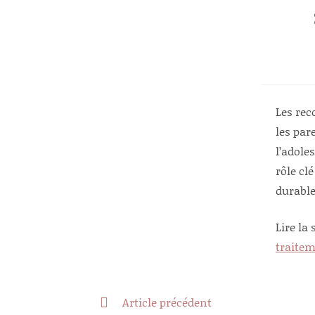
Les rec
les par
l’adole
rôle cl
durable
Lire la 
traitem
Read
Article précédent
more