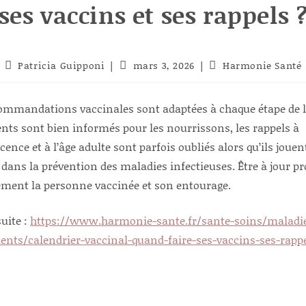
ses vaccins et ses rappels 
Auteur/autrice
Publication
Post
Patricia Guipponi
mars 3, 2026
Harmonie Santé
de
publiée :
category:
la
publication :
ommandations vaccinales sont adaptées à chaque étape de la
ents sont bien informés pour les nourrissons, les rappels à
scence et à l’âge adulte sont parfois oubliés alors qu’ils joue
é dans la prévention des maladies infectieuses. Être à jour pr
ment la personne vaccinée et son entourage.
suite :
https://www.harmonie-sante.fr/sante-soins/maladi
ents/calendrier-vaccinal-quand-faire-ses-vaccins-ses-rapp