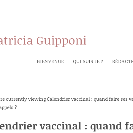
atricia Guipponi
BIENVENUE
QUI SUIS-JE ?
RÉDACTR
endrier vaccinal : quand f