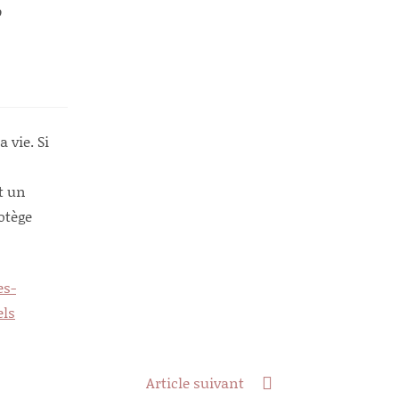
?
 vie. Si
nt un
otège
es-
els
Article suivant