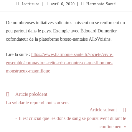
Auteur/autrice
Publication
Post
lecriteuse
avril 6, 2020
Harmonie Santé
de
publiée :
category:
la
publication :
De nombreuses initiatives solidaires naissent ou se renforcent un
peu partout dans le pays. Exemple avec Édouard Dumortier,
cofondateur de la plateforme bresto-nantaise AlloVoisins.
Lire la suite :
https://www.harmonie-sante.fr/societe/vivre-
ensemble/coronavirus-cette-crise-montre-ce-que-lhomme-
monstrueux-magnifique
Read
Article précédent
more
La solidarité reprend tout son sens
articles
Article suivant
« Il est crucial que les dons de sang se poursuivent durant le
confinement »