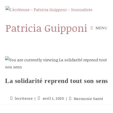
Skip
to
content
Patricia Guipponi
MENU
La solidarité reprend tout son sens
Auteur/autrice
Publication
lecriteuse
avril 1, 2020
Post
Harmonie Santé
de
publiée :
category:
la
publication :