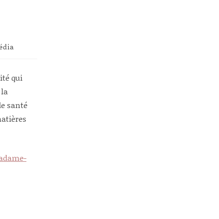
édia
ité qui
 la
de santé
atières
madame-