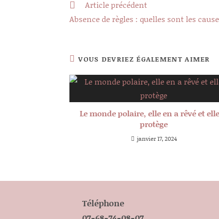
Read
Article précédent
more
Absence de règles : quelles sont les cause
articles
VOUS DEVRIEZ ÉGALEMENT AIMER
Le monde polaire, elle en a rêvé et elle
protège
janvier 17, 2024
Téléphone
07-68-74-08-07