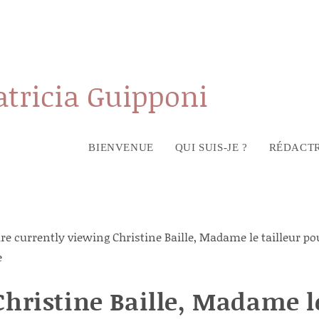
atricia Guipponi
BIENVENUE
QUI SUIS-JE ?
RÉDACTR
Christine Baille, Madame l