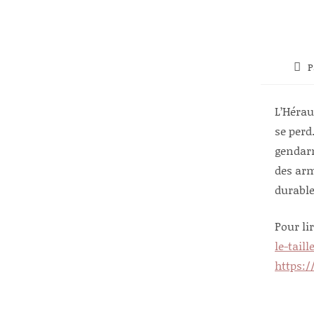
Aut
P
de
la
publ
L’Hérau
se perd
gendarm
des arm
durable
Pour lir
le-tai
https: