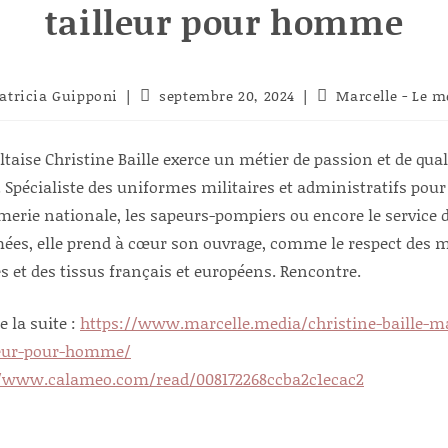
tailleur pour homme
eur/autrice
Publication
Post
atricia Guipponi
septembre 20, 2024
Marcelle - Le m
publiée :
category:
ication :
ltaise Christine Baille exerce un métier de passion et de qual
. Spécialiste des uniformes militaires et administratifs pour
erie nationale, les sapeurs-pompiers ou encore le service 
ées, elle prend à cœur son ouvrage, comme le respect des m
s et des tissus français et européens. Rencontre.
e la suite :
https://www.marcelle.media/christine-baille-
lleur-pour-homme/
//www.calameo.com/read/008172268ccba2c1ecac2