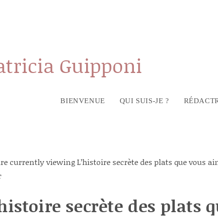
atricia Guipponi
BIENVENUE
QUI SUIS-JE ?
RÉDACTR
histoire secrète des plats 