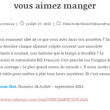
vous aimez manger
r/autrice
Publication
Post
ecriteuse
juillet 27, 2023
Fémitude/Fémi9/MieuxPo
publiée :
category:
cation :
us vraiment idée de ce que vous avez dans vos assiettes ? Sa
e derrière chaque aliment crépite souvent une anecdote
llante à souhait, une histoire que le temps a étouffée ? Le
icien et naturaliste Bill François s’est penché sur l’origine 
n ouvrage « Le plus grand menu du monde ». Il nous invite 
à table pour mettre à plat tous leurs mystères. Et c’est savou
pour Moi
.
Numéro 58.Juillet – septembre 2023.
//www.calameo.com/read/0081722689f17259c2624