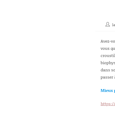
Auteu
l
de
la
publi
Avez-vo
vous qu
crousti
biophys
dans so
passer 
Mieux 
https: