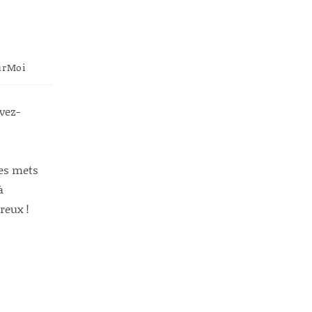
urMoi
vez-
des mets
à
reux !