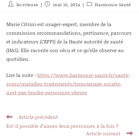
Auteur/autrice
Publication
Post
lecriteuse
mai 16, 2024
Harmonie Santé
de
publiée :
category:
la
publication :
Marie Citrini est usager-expert, membre de la
commission recommandations, pertinence, parcours
et indicateurs (CRPPI) de la Haute autorité de santé
(HAS). Elle raconte son vécu et ce qu’elle observe au
quotidien.
Lire la suite :
https://www.harmonie-sante.fr/sante-
soins/maladies-traitements/temoignage-societe-
nest-pas-tendre-personnes-obeses
Read
Article précédent
more
Est-il possible d’aimer deux personnes à la fois ?
articles
Article suivant