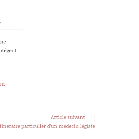
é
nne
otègent
en-
Article suivant
Itinéraire particulier d’un médecin légiste