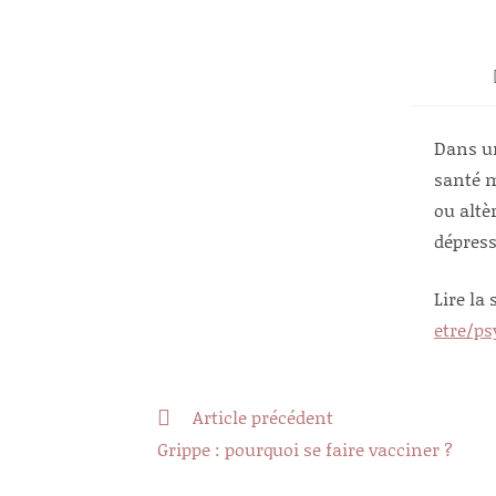
Dans un
santé m
ou altè
dépress
Lire la 
etre/ps
Read
Article précédent
more
Grippe : pourquoi se faire vacciner ?
articles