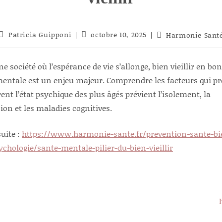
Auteur/autrice
Publication
Patricia Guipponi
octobre 10, 2025
Post
Harmonie Sant
de
publiée :
category:
la
publication :
e société où l’espérance de vie s’allonge, bien vieillir en bo
entale est un enjeu majeur. Comprendre les facteurs qui pr
rent l’état psychique des plus âgés prévient l’isolement, la
ion et les maladies cognitives.
suite :
https://www.harmonie-sante.fr/prevention-sante-bi
ychologie/sante-mentale-pilier-du-bien-vieillir